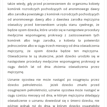
także wtedy, gdy przed przeniesieniem do organizmu kobiety
komórek rozrodczych pochodzących od anonimowego dawcy
albo zarodka powstałego z komórek rozrodczych pochodzących
od anonimowego dawcy albo z dawstwa zarodka mężczyzna
oświadczy przed kierownikiem urzędu stanu cywilnego, że
będzie ojcem dziecka, które urodzi się w następstwie procedury
medycznie wspomaganej prokreacji z zastosowaniem tych
komórek albo tego zarodka, a kobieta ta potwierdzi
jednocześnie albo w ciągu trzech miesięcy od dnia oświadczenia
mężczyzny, że ojcem dziecka będzie ten mężczyzna.
Oświadczenia te są skuteczne, jeżeli dziecko urodziło się w
następstwie procedury medycznie wspomaganej prokreacji w
ciągu dwóch lat od dnia złożenia oświadczenia przez
mężczyznę.
Uznanie ojcostwa nie może nastąpić po osiągnięciu przez
dziecko pełnoletności. Jeżeli dziecko zmarło przed
osiągnięciem pełnoletności, uznanie ojcostwa może nastąpić w
ciągu sześciu miesięcy od dnia, w którym mężczyzna składający
oświadczenie o uznaniu dowiedział się o śmierci dziecka, nie
później jednak niż do dnia, w którym dziecko osiągnęłoby