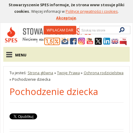
Stowarzyszenie SPES informuje, że strona www stosuje pliki
cookies.
Więcej informacji w
Polityce prywatności i cookies
.
Akceptuje
.
Wyszukiwarka
WPŁACAM DAR
Menu pomocnicze
Menu główne
MENU
Tu jesteś:
Strona główna
»
Twoje Prawa
»
Ochrona rodzicielstwa
»
Pochodzenie dziecka
Pochodzenie dziecka