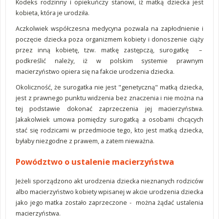
Kodeks rodzinny i opiekuńczy stanowi, iż matką dziecka jest
kobieta, która je urodziła.
Aczkolwiek współczesna medycyna pozwala na zapłodnienie i
poczęcie dziecka poza organizmem kobiety i donoszenie ciąży
przez inną kobietę, tzw. matkę zastępczą, surogatkę –
podkreślić należy, iż w polskim systemie prawnym
macierzyństwo opiera się na fakcie urodzenia dziecka.
Okoliczność, że surogatka nie jest "genetyczną" matką dziecka,
jest z prawnego punktu widzenia bez znaczenia i nie można na
tej podstawie dokonać zaprzeczenia jej macierzyństwa.
Jakakolwiek umowa pomiędzy surogatką a osobami chcących
stać się rodzicami w przedmiocie tego, kto jest matką dziecka,
byłaby niezgodne z prawem, a zatem nieważna.
Powództwo o ustalenie macierzyństwa
Jeżeli sporządzono akt urodzenia dziecka nieznanych rodziców
albo macierzyństwo kobiety wpisanej w akcie urodzenia dziecka
jako jego matka zostało zaprzeczone - można żądać ustalenia
macierzyństwa.