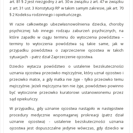
art. 81 § 2 jest niezgodny z art. 30 w związku z art. 47 w związku
z art. 31 ust. 3 Konstytucji RP w takim samym zakresie, jak art. 70
§ 2 Kodeksu rodzinnego i opiekuńczego.
W razie całkowitego ubezwłasnowolnienia dziecka, choroby
psychicznej lub innego rodzaju zaburzeń psychicznych, na
które zapadło w ciągu terminu do wytoczenia powództwa –
terminy to wytoczenia powództwa są takie same, jak w
przypadku powództwa o zaprzeczenie ojcostwa w takich
sytuacjach - patrz dział Zaprzeczenie ojcostwa.
Dziecko wytacza powództwo o ustalenie bezskuteczności
uznania ojcostwa przeciwko mężczyźnie, który uznał ojcostwo i
przeciwko matce, a gdy matka nie żyje - tylko przeciwko temu
mężczyźnie. Jeżeli mężczyzna ten nie żyje, powództwo powinno
być wytoczone przeciwko kuratorowi ustanowionemu przez
sąd opiekuńczy.
W przypadku, gdy uznanie ojcostwa nastąpiło w następstwie
procedury medycznie wspomaganej prokreacji (patrz dział
uznanie ojcostwa) - ustalenie bezskuteczności uznania
ojcostwa jest dopuszczalne jedynie wówczas, gdy dziecko w