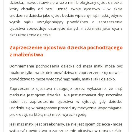
dziecka, i nawet stawił się wraz z nimi biologiczny ojciec dziecka,
który chciałby od razu uznać swoje ojcostwo – w akcie
urodzenia dziecka jako ojciec będzie wpisany mąż matki. Jedynie
wyrok sądu uwzględniający powództwo o zaprzeczenie
ojcostwa spowoduje usunięcie danych matki męża jako ojca z
aktu urodzenia dziecka.
Zaprzeczenie ojcostwa dziecka pochodzącego
z małżeństwa
Domniemanie pochodzenia dziecka od męża matki może być
obalone tylko na skutek powództwa o zaprzeczenie ojcostwa –
powództwo to może wytoczyć mąż matki, matka jak i dziecko.
Zaprzeczenie ojcostwa następuje przez wykazanie, że mąż
matki nie jest ojcem dziecka. Nie jest natomiast dopuszczalne
natomiast zaprzeczenie ojcostwa w sytuacji, gdy dziecko
urodziło się w następstwie procedury medycznie wspomaganej
prokreacji, na którą mąż matki wyraził zgodę.
Jeśli mąż matki jest przekonany, że nie jest ojcem dziecka - może
wytoczyć powództwo o zaprzeczenie ojcostwa w ciągu sześciu