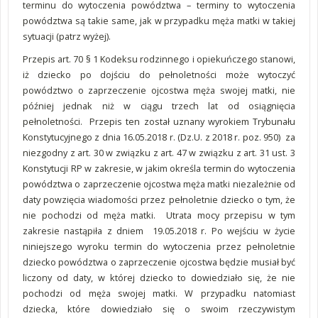
terminu do wytoczenia powództwa – terminy to wytoczenia
powództwa są takie same, jak w przypadku męża matki w takiej
sytuacji (patrz wyżej).
Przepis art. 70 § 1 Kodeksu rodzinnego i opiekuńczego stanowi,
iż dziecko po dojściu do pełnoletności może wytoczyć
powództwo o zaprzeczenie ojcostwa męża swojej matki, nie
później jednak niż w ciągu trzech lat od osiągnięcia
pełnoletności. Przepis ten został uznany wyrokiem Trybunału
Konstytucyjnego z dnia 16.05.2018 r. (Dz.U. z 2018 r. poz. 950) za
niezgodny z art. 30 w związku z art. 47 w związku z art. 31 ust. 3
Konstytucji RP w zakresie, w jakim określa termin do wytoczenia
powództwa o zaprzeczenie ojcostwa męża matki niezależnie od
daty powzięcia wiadomości przez pełnoletnie dziecko o tym, że
nie pochodzi od męża matki. Utrata mocy przepisu w tym
zakresie nastąpiła z dniem 19.05.2018 r. Po wejściu w życie
niniejszego wyroku termin do wytoczenia przez pełnoletnie
dziecko powództwa o zaprzeczenie ojcostwa będzie musiał być
liczony od daty, w której dziecko to dowiedziało się, że nie
pochodzi od męża swojej matki. W przypadku natomiast
dziecka, które dowiedziało się o swoim rzeczywistym