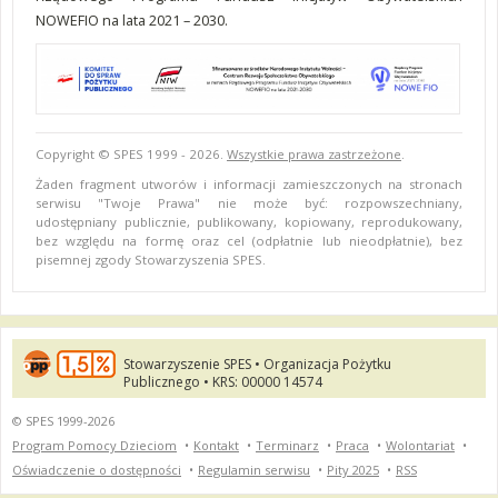
NOWEFIO na lata 2021 – 2030.
Copyright © SPES 1999 - 2026.
Wszystkie prawa zastrzeżone
.
Żaden fragment utworów i informacji zamieszczonych na stronach
serwisu "Twoje Prawa" nie może być: rozpowszechniany,
udostępniany publicznie, publikowany, kopiowany, reprodukowany,
bez względu na formę oraz cel (odpłatnie lub nieodpłatnie), bez
pisemnej zgody Stowarzyszenia SPES.
Stowarzyszenie SPES • Organizacja Pożytku
Publicznego • KRS: 00000 14574
© SPES 1999-2026
Program Pomocy Dzieciom
•
Kontakt
•
Terminarz
•
Praca
•
Wolontariat
•
Oświadczenie o dostępności
•
Regulamin serwisu
•
Pity 2025
•
RSS