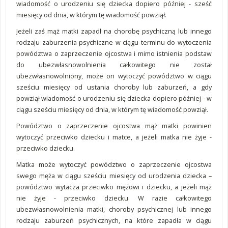
wiadomość o urodzeniu się dziecka dopiero później - sześć
miesięcy od dnia, w którym tę wiadomość powziął.
Jeżeli zaś mąż matki zapadł na chorobę psychiczną lub innego
rodzaju zaburzenia psychiczne w ciągu terminu do wytoczenia
powództwa o zaprzeczenie ojcostwa i mimo istnienia podstaw
do ubezwłasnowolnienia całkowitego nie został
ubezwłasnowolniony, może on wytoczyć powództwo w ciągu
sześciu miesięcy od ustania choroby lub zaburzeń, a gdy
powziął wiadomość o urodzeniu się dziecka dopiero później - w
ciągu sześciu miesięcy od dnia, w którym tę wiadomość powziął.
Powództwo o zaprzeczenie ojcostwa mąż matki powinien
wytoczyć przeciwko dziecku i matce, a jeżeli matka nie żyje -
przeciwko dziecku.
Matka może wytoczyć powództwo o zaprzeczenie ojcostwa
swego męża w ciągu sześciu miesięcy od urodzenia dziecka –
powództwo wytacza przeciwko mężowi i dziecku, a jeżeli mąż
nie żyje - przeciwko dziecku. W razie całkowitego
ubezwłasnowolnienia matki, choroby psychicznej lub innego
rodzaju zaburzeń psychicznych, na które zapadła w ciągu