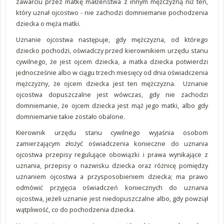
zawarciu przez matkę małżeństwa z innym mężczyzną niż ten,
który uznał ojcostwo - nie zachodzi domniemanie pochodzenia
dziecka o męża matki.
Uznanie ojcostwa następuje, gdy mężczyzna, od którego
dziecko pochodzi, oświadczy przed kierownikiem urzędu stanu
cywilnego, że jest ojcem dziecka, a matka dziecka potwierdzi
jednocześnie albo w ciągu trzech miesięcy od dnia oświadczenia
mężczyzny, że ojcem dziecka jest ten mężczyzna. Uznanie
ojcostwa dopuszczalne jest wówczas, gdy nie zachodzi
domniemanie, że ojcem dziecka jest mąż jego matki, albo gdy
domniemanie takie zostało obalone.
Kierownik urzędu stanu cywilnego wyjaśnia osobom
zamierzającym złożyć oświadczenia konieczne do uznania
ojcostwa przepisy regulujące obowiązki i prawa wynikające z
uznania, przepisy o nazwisku dziecka oraz różnicę pomiędzy
uznaniem ojcostwa a przysposobieniem dziecka; ma prawo
odmówić przyjęcia oświadczeń koniecznych do uznania
ojcostwa, jeżeli uznanie jest niedopuszczalne albo, gdy powziął
wątpliwość, co do pochodzenia dziecka.