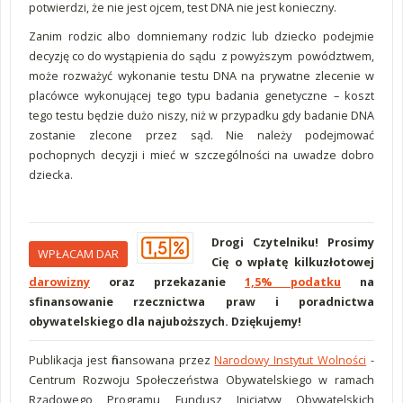
potwierdzi, że nie jest ojcem, test DNA nie jest konieczny.
Zanim rodzic albo domniemany rodzic lub dziecko podejmie
decyzję co do wystąpienia do sądu z powyższym powództwem,
może rozważyć wykonanie testu DNA na prywatne zlecenie w
placówce wykonującej tego typu badania genetyczne – koszt
tego testu będzie dużo niszy, niż w przypadku gdy badanie DNA
zostanie zlecone przez sąd. Nie należy podejmować
pochopnych decyzji i mieć w szczególności na uwadze dobro
dziecka.
Drogi Czytelniku! Prosimy
WPŁACAM DAR
Cię o wpłatę kilkuzłotowej
darowizny
oraz przekazanie
1,5% podatku
na
sfinansowanie rzecznictwa praw i poradnictwa
obywatelskiego dla najuboższych. Dziękujemy!
Publikacja jest finansowana przez
Narodowy Instytut Wolności
-
Centrum Rozwoju Społeczeństwa Obywatelskiego w ramach
Rządowego Programu Fundusz Inicjatyw Obywatelskich