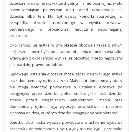
dziecka nie dawniej niż w trzechsetnym, a nie później niż w sto
osiemdziesiątym pierwszym dniu przed urodzeniem się
dziecka, albo ten, kto był dawcą komórki rozrodczej w
przypadku dziecka urodzonego w wyniku dawstwa
partnerskiego w procedurze medycznie wspomaganej
prokreacji.
Okoliczność, że matka w tym okresie obcowała także z innym
mężczyzną, może być podstawą do obalenia domniemania tylko
wtedy, gdy z okoliczności wynika, że ojcostwo innego mężczyzny
jest bardziej prawdopodobne.
Sądowego ustalenia ojcostwa może żądać dziecko, jego matka
oraz domniemany ojciec dziecka. Matka ani domniemany ojciec
nie mogą wytoczyć powództwa o ustalenie ojcostwa po
osiągnięciu przez dziecko pełnoletności. Jeżeli zaś dziecko
zmarło przed osiągnięciem pełnoletności, matka oraz
domniemany ojciec mogą wytoczyć powództwo o ustalenie
ojcostwa do dnia, w którym dziecko osiągnęłoby pełnoletność.
Dziecko albo matka wytacza powództwo o ustalenie ojcostwa
przeciwko domniemanemu ojcu, a gdy ten nie żyje - przeciwko