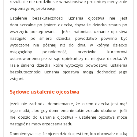
rezultacie nie urodziło się w następstwie procedury medycznie
wspomaganej prokreacji.
Ustalenie bezskuteczności uznania ojcostwa nie jest
dopuszczalne po śmierci dziecka, chyba że dziecko zmarło po
wszczęciu postępowania. Jeżeli natomiast uznanie ojcostwa
nastąpiło po śmierci dziecka, powództwo powinno być
wytoczone nie później niż do dnia, w którym dziecko
osiągnęłoby pełnoletność, przeciwko kuratorowi
ustanowionemu przez sąd opiekuńczy na miejsce dziecka. W
razie śmierci dziecka, które wytoczyło powództwo, ustalenia
bezskuteczności uznania ojcostwa mogą dochodzić jego
zstępni.
Sądowe ustalenie ojcostwa
Jeżeli nie zachodzi domniemanie, że ojcem dziecka jest mąż
jego matki, albo gdy domniemanie takie zostało obalone i jeśli
nie doszło do uznania ojcostwa - ustalenie ojcostwa może
nastąpić na mocy orzeczenia sądu.
Domniemywa się, że ojcem dziecka jest ten, kto obcował z matką