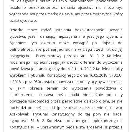
Po osiągnięciu przez dziecko pełnoletności powództwo o
ustalenie bezskuteczności uznania ojcostwa nie może być
wytoczone ani przez matkę dziecka, ani przez mężczyznę, który
uznał ojcostwo.
Dziecko może żądać ustalenia bezskuteczności uznania
ojcostwa, jeżeli uznający mężczyzna nie jest jego ojcem. Z
żądaniem tym dziecko może wystąpić po dojściu do
pełnoletności, nie później jednak niż w ciągu trzech lat od jej
osiągnięcia. Przedmiotowy przepis art. 81 § 2 Kodeksu
rodzinnego i opiekuńczego jak chodzi o termin do wytoczenia
powództwa jest analogiczny do treści art. 70 § 2 Kodeksu, który
wyrokiem Trybunału Konstytucyjnego z dnia 16.05.2018 r. (Dz.U.
z 2018 r. poz. 950) został uznany za niekonstytucyjny w zakresie,
w jakim określa termin do wytoczenia powództwa o
zaprzeczenie ojcostwa męża matki niezależnie od daty
powzięcia wiadomości przez pełnoletnie dziecko o tym, że nie
pochodzi od męża matki (patrz dział zaprzeczenie ojcostwa).
Aczkolwiek Trybunał Konstytucyjny do tej pory nie badał
zgodności 81 § 2 Kodeksu rodzinnego i opiekuńczego z
Konstytucją RP – uprawnionym będzie stwierdzenie, iż przepis