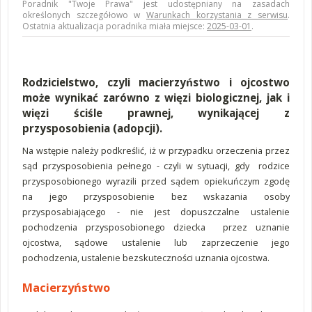
Poradnik "Twoje Prawa" jest udostępniany na zasadach
określonych szczegółowo w
Warunkach korzystania z serwisu
.
Ostatnia aktualizacja poradnika miała miejsce:
2025-03-01
.
Rodzicielstwo, czyli macierzyństwo i ojcostwo
może wynikać zarówno z więzi biologicznej, jak i
więzi ściśle prawnej, wynikającej z
przysposobienia (adopcji).
Na wstępie należy podkreślić, iż w przypadku orzeczenia przez
sąd przysposobienia pełnego - czyli w sytuacji, gdy rodzice
przysposobionego wyrazili przed sądem opiekuńczym zgodę
na jego przysposobienie bez wskazania osoby
przysposabiającego - nie jest dopuszczalne ustalenie
pochodzenia przysposobionego dziecka przez uznanie
ojcostwa, sądowe ustalenie lub zaprzeczenie jego
pochodzenia, ustalenie bezskuteczności uznania ojcostwa.
Macierzyństwo