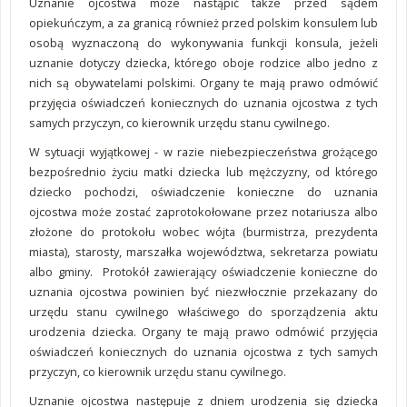
Uznanie ojcostwa może nastąpić także przed sądem
opiekuńczym, a za granicą również przed polskim konsulem lub
osobą wyznaczoną do wykonywania funkcji konsula, jeżeli
uznanie dotyczy dziecka, którego oboje rodzice albo jedno z
nich są obywatelami polskimi. Organy te mają prawo odmówić
przyjęcia oświadczeń koniecznych do uznania ojcostwa z tych
samych przyczyn, co kierownik urzędu stanu cywilnego.
W sytuacji wyjątkowej - w razie niebezpieczeństwa grożącego
bezpośrednio życiu matki dziecka lub mężczyzny, od którego
dziecko pochodzi, oświadczenie konieczne do uznania
ojcostwa może zostać zaprotokołowane przez notariusza albo
złożone do protokołu wobec wójta (burmistrza, prezydenta
miasta), starosty, marszałka województwa, sekretarza powiatu
albo gminy. Protokół zawierający oświadczenie konieczne do
uznania ojcostwa powinien być niezwłocznie przekazany do
urzędu stanu cywilnego właściwego do sporządzenia aktu
urodzenia dziecka. Organy te mają prawo odmówić przyjęcia
oświadczeń koniecznych do uznania ojcostwa z tych samych
przyczyn, co kierownik urzędu stanu cywilnego.
Uznanie ojcostwa następuje z dniem urodzenia się dziecka