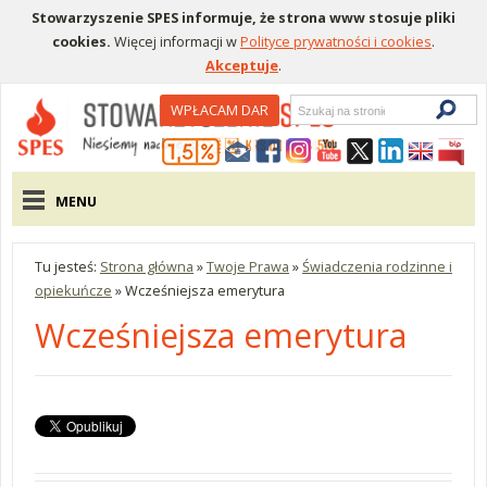
Stowarzyszenie SPES informuje, że strona www stosuje pliki
cookies.
Więcej informacji w
Polityce prywatności i cookies
.
Akceptuje
.
Wyszukiwarka
WPŁACAM DAR
Menu pomocnicze
Menu główne
MENU
Tu jesteś:
Strona główna
»
Twoje Prawa
»
Świadczenia rodzinne i
opiekuńcze
»
Wcześniejsza emerytura
Wcześniejsza emerytura