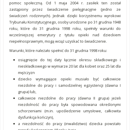
pomoc społeczną. Od 1 maja 2004 r. zasiłek ten został
zastąpiony przez świadczenie pielęgnacyjne (jedno ze
świadczeń rodzinnych). Jednak dzięki korzystnemu wyrokowi
Trybunału Konstytucyjnego, osoby urodzone po 31 grudnia 1948
roku, które do 31 grudnia 1998 roku, spełniły warunki do
wcześniejszej emerytury z tytułu opieki nad dzieckiem
niepełnosprawnym, mogą wciąż uzyskać to świadczenie.
Warunki, które należało spełnić do 31 grudnia 1998 roku:
osiągnięcie do tej daty łącznie okresu składkowego i
nieskładkowego w wymiarze 20 lat dla kobiet oraz 25 lat dla
mężczyzn
dziecko wymagające opieki musiało być całkowicie
niezdolne do pracy i samodzielnej egzystencji (dawna I
grupa) lub,
całkowicie niezdolne do pracy (dawna II grupa) jeżeli
niezdolność do pracy była spowodowana określonymi
schorzeniami (m.in. upośledzenie umysłowe, całkowita
dysfunkcja kończyn),
a niezdolność do pracy (inwalidztwo) dziecka powstało