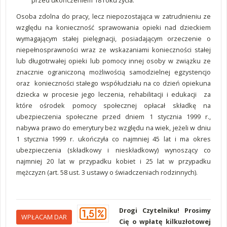
przed ukończeniem 18 roku życia.
Osoba zdolna do pracy, lecz niepozostająca w zatrudnieniu ze
względu na konieczność sprawowania opieki nad dzieckiem
wymagającym stałej pielęgnacji, posiadającym orzeczenie o
niepełnosprawności wraz ze wskazaniami konieczności stałej
lub długotrwałej opieki lub pomocy innej osoby w związku ze
znacznie ograniczoną możliwością samodzielnej egzystencjo
oraz konieczności stałego współudziału na co dzień opiekuna
dziecka w procesie jego leczenia, rehabilitacji i edukacji za
które ośrodek pomocy społecznej opłacał składkę na
ubezpieczenia społeczne przed dniem 1 stycznia 1999 r.,
nabywa prawo do emerytury bez względu na wiek, jeżeli w dniu
1 stycznia 1999 r. ukończyła co najmniej 45 lat i ma okres
ubezpieczenia (składkowy i nieskładkowy) wynoszący co
najmniej 20 lat w przypadku kobiet i 25 lat w przypadku
mężczyzn (art. 58 ust. 3 ustawy o świadczeniach rodzinnych).
Drogi Czytelniku! Prosimy
WPŁACAM DAR
Cię o wpłatę kilkuzłotowej