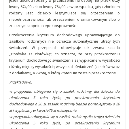
jeżeli dochód rodziny w przeliczeniu na osobę nie przekroczy
kwoty 674,00 zł lub kwoty 764,00 zł w przypadku, gdy członkiem
rodziny jest dziecko legitymujące się orzeczeniem o
niepełnosprawności lub orzeczeniem o umiarkowanym albo o
znacznym stopniu niepełnosprawności.
Przekroczenie kryterium dochodowego uprawniającego do
zasiłków rodzinnych nie oznacza automatycznie utraty tych
świadczeń. W przepisach obowiązuje tak zwana zasada
„złotówka za złotówkę”, co oznacza, że przy przekroczeniu
kryterium dochodowego świadczenia są wypłacane w wysokości
różnicy między wysokością wszystkich świadczeń (zasiłków wraz
z dodatkami), a kwotą, o którą kryterium zostało przekroczone.
Przykładowo:
w przypadku ubiegania się o zasiłek rodzinny dla dziecka do
ukończenia 5 roku życia, po przekroczeniu kryterium
dochodowego o 20 zł, zasiłek rodzinny będzie pomniejszony o 20
zł i wypłacany w kwocie75 zł miesięcznie.
w przypadku ubiegania się o zasiłek rodzinny dla trojga dzieci do
ukończenia 5 roku życia, po przekroczeniu kryterium