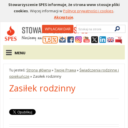
Stowarzyszenie SPES informuje, że strona www stosuje pliki
cookies.
Więcej informacji w
Polityce prywatności i cookies
.
Akceptuje
.
Wyszukiwarka
WPŁACAM DAR
Menu pomocnicze
Menu główne
MENU
Tu jesteś:
Strona główna
»
Twoje Prawa
»
Świadczenia rodzinne i
opiekuńcze
»
Zasiłek rodzinny
Zasiłek rodzinny