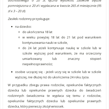
dochodowego o 20 zł, łączna wysokość zasiłków będzie
pomniejszona o 20 zł i wypłacana w kwocie 265 zł miesięcznie (95
zł x 3 – 20 zł).
​Z
asiłek rodzinny przysługuje:
na dziecko:
do ukończenia 18 lat
w wieku powyżej 18 lat do 21 lat pod warunkiem
kontynuowania nauki w szkole,
do 24 lat jeżeli kontynuuje naukę w szkole lub w
szkole wyższej pod warunkiem, że ma orzeczony
umiarkowany lub znaczny stopień
niepełnosprawności;
osobie uczącej się - jeżeli uczy się w szkole lub w szkole
wyższej, nie dłużej niż do ukończenia 24 roku życia.
W przypadku zbiegu prawa rodziców, opiekunów faktycznych
dziecka lub opiekunów prawnych dziecka do świadczeń
rodzinnych świadczenia te wypłaca się temu z rodziców,
opiekunów faktycznych dziecka lub opiekunów prawnych
dziecka, który pierwszy złożył wniosek.