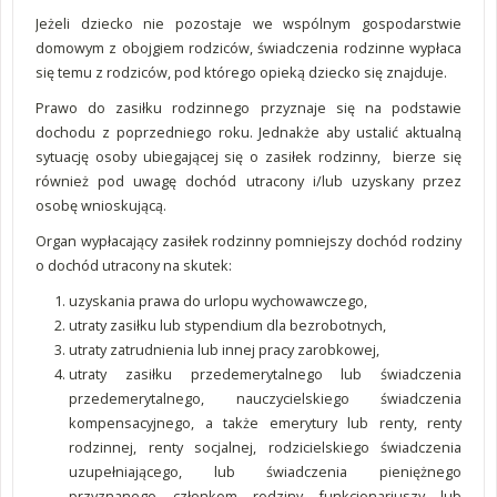
Jeżeli dziecko nie pozostaje we wspólnym gospodarstwie
domowym z obojgiem rodziców, świadczenia rodzinne wypłaca
się temu z rodziców, pod którego opieką dziecko się znajduje.
Prawo do zasiłku rodzinnego przyznaje się na podstawie
dochodu z poprzedniego roku. Jednakże aby ustalić aktualną
sytuację osoby ubiegającej się o zasiłek rodzinny, bierze się
również pod uwagę dochód utracony i/lub uzyskany przez
osobę wnioskującą.
Organ wypłacający zasiłek rodzinny pomniejszy dochód rodziny
o dochód utracony na skutek:
uzyskania prawa do urlopu wychowawczego,
utraty zasiłku lub stypendium dla bezrobotnych,
utraty zatrudnienia lub innej pracy zarobkowej,
utraty zasiłku przedemerytalnego lub świadczenia
przedemerytalnego, nauczycielskiego świadczenia
kompensacyjnego, a także emerytury lub renty, renty
rodzinnej, renty socjalnej, rodzicielskiego świadczenia
uzupełniającego, lub świadczenia pieniężnego
przyznanego członkom rodziny funkcjonariuszy lub