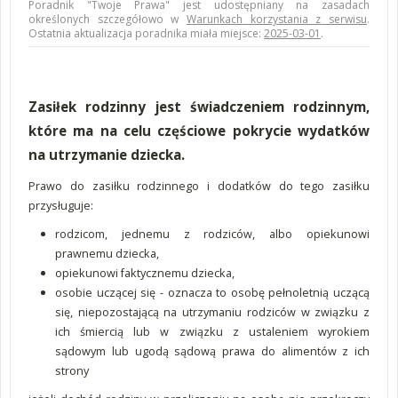
Poradnik "Twoje Prawa" jest udostępniany na zasadach
określonych szczegółowo w
Warunkach korzystania z serwisu
.
Ostatnia aktualizacja poradnika miała miejsce:
2025-03-01
.
Zasiłek rodzinny jest świadczeniem rodzinnym,
które ma na celu częściowe pokrycie wydatków
na utrzymanie dziecka.
Prawo do zasiłku rodzinnego i dodatków do tego zasiłku
przysługuje:
rodzicom, jednemu z rodziców, albo opiekunowi
prawnemu dziecka,
opiekunowi faktycznemu dziecka,
osobie uczącej się - oznacza to osobę pełnoletnią uczącą
się, niepozostającą na utrzymaniu rodziców w związku z
ich śmiercią lub w związku z ustaleniem wyrokiem
sądowym lub ugodą sądową prawa do alimentów z ich
strony