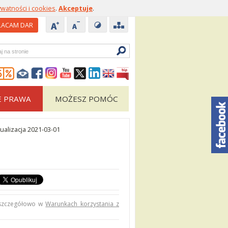
ywatności i cookies
.
Akceptuje
.
ACAM DAR
zukiwarka
E PRAWA
MOŻESZ POMÓC
ualizacja 2021-03-01
 szczegółowo w
Warunkach korzystania z