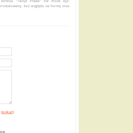
 serwisu "Twoje Prawa" nie może być:
eprodukowany, bez względu na formę oraz
(pokaż)
ra.