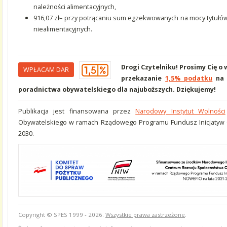
należności alimentacyjnych,
916,07 zł– przy potrącaniu sum egzekwowanych na mocy tytułó
niealimentacyjnych.
Drogi Czytelniku! Prosimy Cię o
WPŁACAM DAR
przekazanie
1,5% podatku
na 
poradnictwa obywatelskiego dla najuboższych. Dziękujemy!
Publikacja jest finansowana przez
Narodowy Instytut Wolności
Obywatelskiego w ramach Rządowego Programu Fundusz Inicjatyw 
2030.
Copyright © SPES 1999 - 2026.
Wszystkie prawa zastrzeżone
.