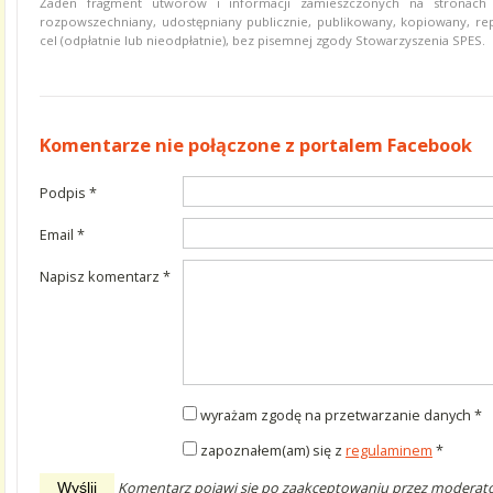
Żaden fragment utworów i informacji zamieszczonych na stronach
rozpowszechniany, udostępniany publicznie, publikowany, kopiowany, r
cel (odpłatnie lub nieodpłatnie), bez pisemnej zgody Stowarzyszenia SPES.
Komentarze
Komentarze nie połączone z portalem Facebook
Podpis *
wymagane
Email *
wymagane
Napisz komentarz *
wymagane
wyrażam zgodę na przetwarzanie danych *
zapoznałem(am) się z
regulaminem
*
Komentarz pojawi się po zaakceptowaniu przez moderato
Wyślij