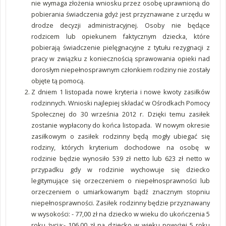
nie wymaga złożenia wniosku przez osobę uprawnioną do
pobierania świadczenia gdyż jest przyznawane z urzędu w
drodze decyzji administracyjnej. Osoby nie będące
rodzicem lub opiekunem faktycznym dziecka, które
pobierają świadczenie pielęgnacyjne z tytułu rezygnacji z
pracy w związku z koniecznością sprawowania opieki nad
dorosłym niepełnosprawnym członkiem rodziny nie zostały
objęte tą pomocą.
Z dniem 1 listopada nowe kryteria i nowe kwoty zasiłków
rodzinnych. Wnioski najlepiej składać w Ośrodkach Pomocy
Społecznej do 30 września 2012 r. Dzięki temu zasiłek
zostanie wypłacony do końca listopada. W nowym okresie
zasiłkowym o zasiłek rodzinny będą mogły ubiegać się
rodziny, których kryterium dochodowe na osobę w
rodzinie będzie wynosiło 539 zł netto lub 623 zł netto w
przypadku gdy w rodzinie wychowuje się dziecko
legitymujące się orzeczeniem o niepełnosprawności lub
orzeczeniem o umiarkowanym bądź znacznym stopniu
niepełnosprawności. Zasiłek rodzinny będzie przyznawany
w wysokości: - 77,00 zł na dziecko w wieku do ukończenia 5
roku życia;- 106,00 zł na dziecko w wieku powyżej 5 roku