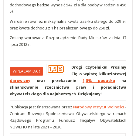
dochodowego będzie wynosić 542 zł a dla osoby w rodzinie 456
zł.
Wzrośnie również maksymalna kwota zasiłku stałego do 529 zł.
oraz kwota dochodu z 1 ha przeliczeniowego do 250 zł.
Zmiany wprowadzi Rozporządzenie Rady Ministrów z dnia 17
lipca 2012 r.
Drogi Czytelniku! Prosimy
WPŁACAM DAR
Cię o wpłatę kilkuzłotowej
darowizny
oraz przekazanie
1,5% podatku
na
sfinansowanie rzecznictwa praw i poradnictwa
obywatelskiego dla najuboższych. Dziękujemy!
Publikacja jest finansowana przez
Narodowy Instytut Wolności
-
Centrum Rozwoju Społeczeństwa Obywatelskiego w ramach
Rządowego Programu Fundusz Inicjatyw Obywatelskich
NOWEFIO na lata 2021 – 2030.