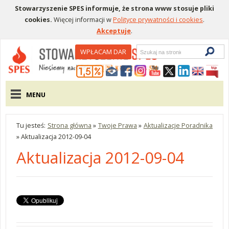
Stowarzyszenie SPES informuje, że strona www stosuje pliki
cookies.
Więcej informacji w
Polityce prywatności i cookies
.
Akceptuje
.
Wyszukiwarka
WPŁACAM DAR
Menu pomocnicze
Menu główne
MENU
Tu jesteś:
Strona główna
»
Twoje Prawa
»
Aktualizacje Poradnika
»
Aktualizacja 2012-09-04
Aktualizacja 2012-09-04