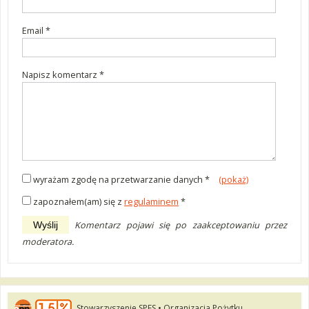
wymagane
Email *
wymagane
Napisz komentarz *
wymagane
wyrażam zgodę na przetwarzanie danych *
(pokaż)
zapoznałem(am) się z
regulaminem
*
Komentarz pojawi się po zaakceptowaniu przez
Wyślij
moderatora.
Stowarzyszenie SPES • Organizacja Pożytku