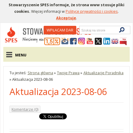
Stowarzyszenie SPES informuje, że strona www stosuje pliki
cookies.
Więcej informacji w
Polityce prywatności i cookies
.
Akceptuje
.
Wyszukiwarka
WPŁACAM DAR
Menu pomocnicze
Menu główne
MENU
Tu jesteś:
Strona główna
»
Twoje Prawa
»
Aktualizacje Poradnika
»
Aktualizacja 2023-08-06
Aktualizacja 2023-08-06
Komentarze (0)