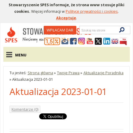
Stowarzyszenie SPES informuje, że strona www stosuje pliki
cookies.
Więcej informacji w
Polityce prywatności i cookies
.
Akceptuje
.
Wyszukiwarka
WPŁACAM DAR
Menu pomocnicze
Menu główne
MENU
Tu jesteś:
Strona główna
»
Twoje Prawa
»
Aktualizacje Poradnika
»
Aktualizacja 2023-01-01
Aktualizacja 2023-01-01
Komentarze (0)