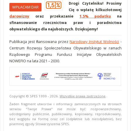
Drogi Czytelniku! Prosimy
WPŁACAM DAR
Cię o wpłatę kilkuzłotowej
darowizny
oraz przekazanie
1,5% podatku
na
sfinansowanie rzecznictwa praw i poradnictwa
obywatelskiego dla najuboższych. Dziękujemy!
Publikacja jest finansowana przez
Narodowy Instytut Wolności
-
Centrum Rozwoju Społeczeństwa Obywatelskiego w ramach
Rządowego Programu Fundusz Inicjatyw Obywatelskich
NOWEFIO na lata 2021 – 2030.
Copyright © SPES 1999 - 2026.
Wszystkie prawa zastrzeżone
.
Żaden fragment utworów i informacji zamieszczonych na stronach
serwisu "Twoje Prawa" nie może być: rozpowszechniany,
udostępniany publicznie, publikowany, kopiowany, reprodukowany,
bez względu na formę oraz cel (odpłatnie lub nieodpłatnie), bez
pisemnej zgody Stowarzyszenia SPES.