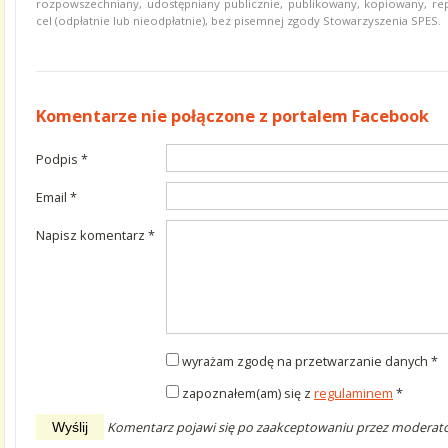
rozpowszechniany, udostępniany publicznie, publikowany, kopiowany, r
cel (odpłatnie lub nieodpłatnie), bez pisemnej zgody Stowarzyszenia SPES.
Komentarze
Komentarze nie połączone z portalem Facebook
Podpis *
wymagane
Email *
wymagane
Napisz komentarz *
wymagane
wyrażam zgodę na przetwarzanie danych *
zapoznałem(am) się z
regulaminem
*
Komentarz pojawi się po zaakceptowaniu przez moderato
Wyślij