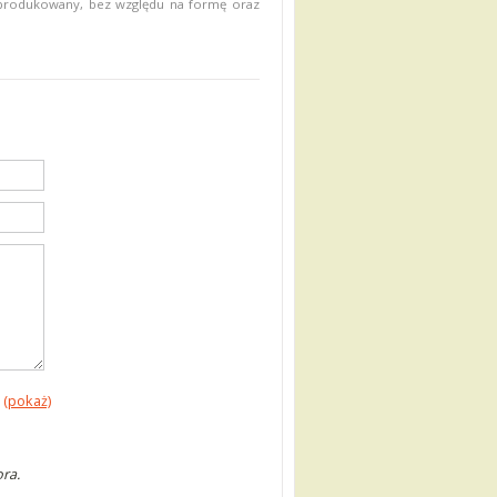
eprodukowany, bez względu na formę oraz
(pokaż)
ra.