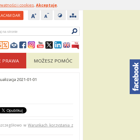
ywatności i cookies
.
Akceptuje
.
ACAM DAR
zukiwarka
E PRAWA
MOŻESZ POMÓC
ualizacja 2021-01-01
 szczegółowo w
Warunkach korzystania z